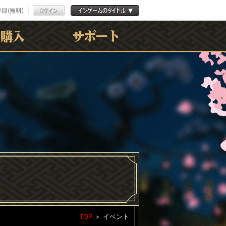
録(無料)
よくある質問
お問合わせ
利用規約
ﾌﾟﾗｲﾊﾞｼｰﾎﾟﾘｼｰ
TOP
＞
イベント