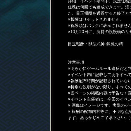
詳細：イベント期間中、規定任務
任務は何回でも達成できます。溜
た、目玉報酬を獲得すると終了と
※報酬はリセットされません。
※祝饅頭はバックに表示されませ
※10月20日に、所持の祝饅頭の
目玉報酬：獣型式神-錬魔の精
注意事項
※明らかにゲームルール違反だと
※イベント内に記載してあるすべ
※報酬配布時間が記載されていない
※特別な説明がない限り、すべて
※当ページの掲載内容は予告なく
※イベント主催者は、今回のイベ
※ 画像はイメージです。実際の
※ 報酬の配布内容等に、不明な点
ます。あらかじめご了承下さい。)