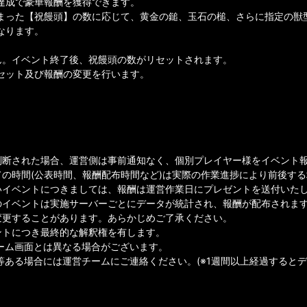
達成で豪華報酬を獲得できます。
まった【祝饅頭】の数に応じて、黄金の鎚、玉石の槌、さらに指定の獣
なります。
ん。イベント終了後、祝饅頭の数がリセットされます。
リセット及び報酬の変更を行います。
判断された場合、運営側は事前通知なく、個別プレイヤー様をイベント
ての時間(公表時間、報酬配布時間など)は実際の作業進捗により前後す
イベントにつきましては、報酬は運営作業日にプレゼントを送付いたしま
のイベントは実施サーバーごとにデータが統計され、報酬が配布されま
変更することがあります。あらかじめご了承ください。
ントにつき最終的な解釈権を有します。
ゲーム画面とは異なる場合がございます。
等ある場合には運営チームにご連絡ください。(※1週間以上経過すると