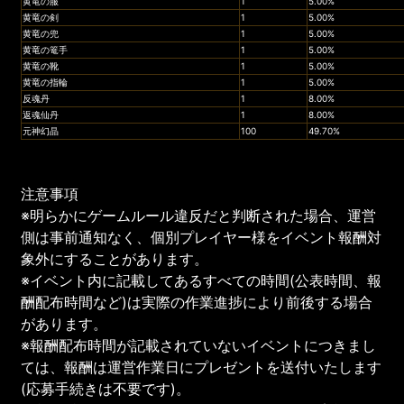
黄竜の服
1
5.00%
黄竜の剣
1
5.00%
黄竜の兜
1
5.00%
黄竜の篭手
1
5.00%
黄竜の靴
1
5.00%
黄竜の指輪
1
5.00%
反魂丹
1
8.00%
返魂仙丹
1
8.00%
元神幻晶
100
49.70%
注意事項
※明らかにゲームルール違反だと判断された場合、運営
側は事前通知なく、個別プレイヤー様をイベント報酬対
象外にすることがあります。
※イベント内に記載してあるすべての時間(公表時間、報
酬配布時間など)は実際の作業進捗により前後する場合
があります。
※報酬配布時間が記載されていないイベントにつきまし
ては、報酬は運営作業日にプレゼントを送付いたします
(応募手続きは不要です)。