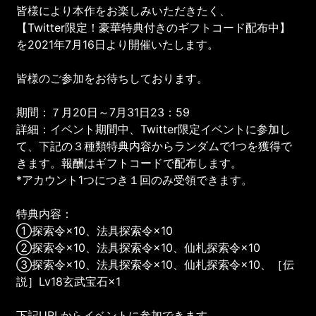
皆様により本作をお楽しみいただきたく、
【Twitter限定！豪華特典付きのギフトコード配布中】
を2021年7月16日より開催いたします。
皆様のご参加をお待ちしております。
期間：７月20日～7月31日23：59
詳細：イベント期間中、Twitter限定イベントに参加し
て、下記の３種類特典内容からランダムで1つを獲得で
きます。報酬はギフトコードで配布します。
*アカウント1つにつき１回のみ受領できます。
特典内容：
①探索令×10、法具探索令×10
②探索令×10、法具探索令×10、仙札探索令×10
③探索令×10、法具探索令×10、仙札探索令×10、［伝
説］Lv18玄武宝石×1
下記URLからイベントに参加できます