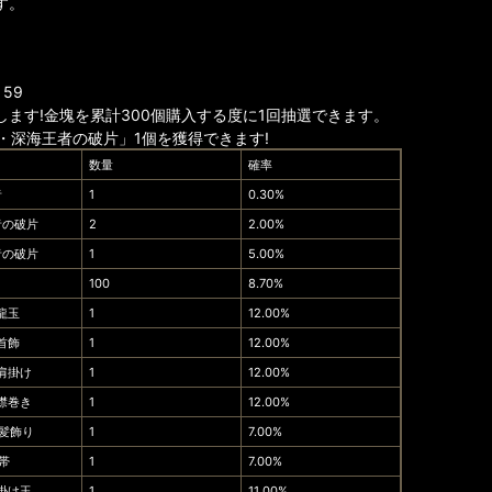
す。
：59
ます!金塊を累計300個購入する度に1回抽選できます。
・深海王者の破片」1個を獲得できます!
数量
確率
者
1
0.30%
者の破片
2
2.00%
者の破片
1
5.00%
100
8.70%
龍玉
1
12.00%
首飾
1
12.00%
肩掛け
1
12.00%
襟巻き
1
12.00%
髪飾り
1
7.00%
帯
1
7.00%
掛け玉
1
11.00%