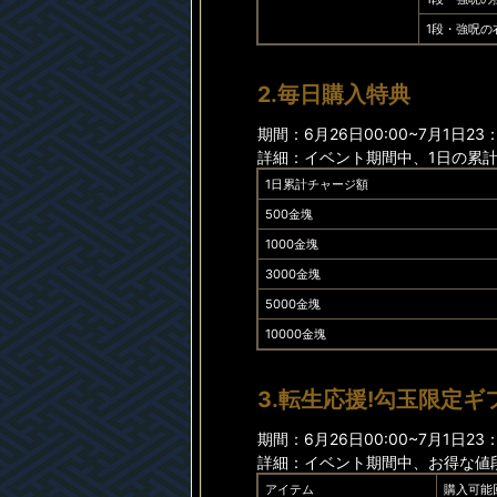
1段・強呪の
2.毎日購入特典
期間：6月26日00:00~7月1日23
詳細：イベント期間中、1日の累
1日累計チャージ額
500金塊
1000金塊
3000金塊
5000金塊
10000金塊
3.転生応援!勾玉限定ギ
期間：6月26日00:00~7月1日23
詳細：イベント期間中、お得な値段
アイテム
購入可能