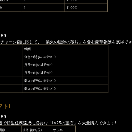
衣
1
11.00%
：59
計チャージ額に応じて、「業火の巨鯨の破片」を含む豪華報酬を獲得でき
報酬
金色の閃きの破片×10
月雫の剣の破片×10
月雫の剣の破片×10
業火の巨鯨の破片×10
業火の巨鯨の破片×10
フト!
：59
で転生任務達成に必要な「Lv25の宝石」を大量購入できます!
回数
割引後(勾玉)
オフ率