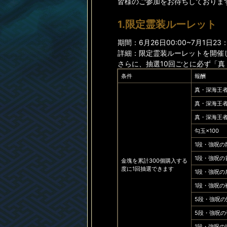
皆様のご参加をお待ちしておりま
1.限定霊装ルーレット
期間：6月26日00:00~7月1日23
詳細：限定霊装ルーレットを開催し
さらに、抽選10回ごとに必ず「真
条件
報酬
真・深海王
真・深海王
真・深海王
勾玉×100
1段・強呪の
1段・強呪の
金塊を累計300個購入する
度に1回抽選できます
1段・強呪の
1段・強呪の
5段・強呪の
5段・強呪の
1段・強呪の