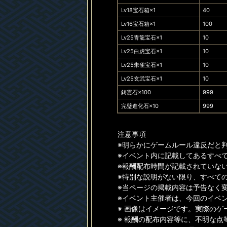
Lv18宝石箱×1
40
Lv16宝石箱×1
100
Lv25青龍宝石×1
10
Lv25白虎宝石×1
10
Lv25朱雀宝石×1
10
Lv25玄武宝石×1
10
鋳霊石×100
999
完璧進化石×10
999
注意事項
※明らかにゲームルール違反だと
※イベント内に記載してあるすべ
※報酬配布時間が記載されていない
※特別な説明がない限り、すべて
※当ページの掲載内容は予告なく
※イベント主催者は、今回のイベ
※ 画像はイメージです。実際の
※ 報酬の配布内容等に、不明な点