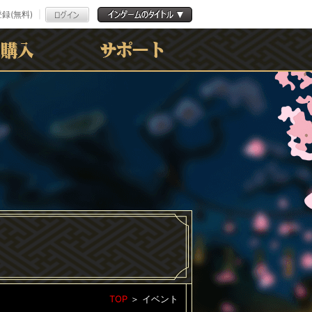
録(無料)
よくある質問
お問合わせ
利用規約
ﾌﾟﾗｲﾊﾞｼｰﾎﾟﾘｼｰ
TOP
＞
イベント