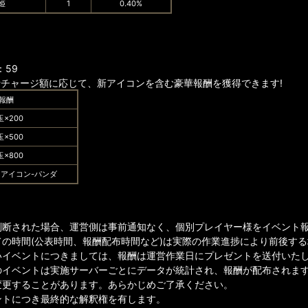
姫
1
0.40%
：59
計チャージ額に応じて、新アイコンを含む豪華報酬を獲得できます!
報酬
玉×200
玉×500
玉×800
、アイコン-パンダ
判断された場合、運営側は事前通知なく、個別プレイヤー様をイベント
ての時間(公表時間、報酬配布時間など)は実際の作業進捗により前後す
イベントにつきましては、報酬は運営作業日にプレゼントを送付いたしま
のイベントは実施サーバーごとにデータが統計され、報酬が配布されま
変更することがあります。あらかじめご了承ください。
ントにつき最終的な解釈権を有します。