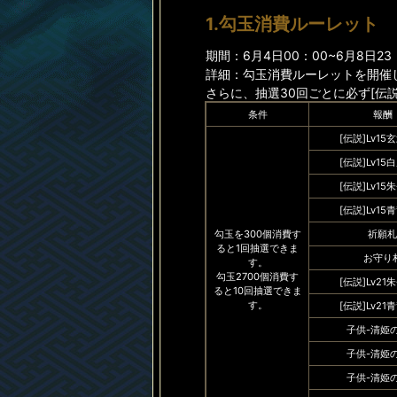
1.勾玉消費ルーレット
期間：6月4日00：00~6月8日23
詳細：勾玉消費ルーレットを開催し
さらに、抽選30回ごとに必ず[伝説
条件
報酬
[伝説]Lv15
[伝説]Lv15
[伝説]Lv15
[伝説]Lv15
勾玉を300個消費す
祈願札
ると1回抽選できま
お守り
す。
勾玉2700個消費す
[伝説]Lv21
ると10回抽選できま
す。
[伝説]Lv21
子供-清姫
子供-清姫
子供-清姫