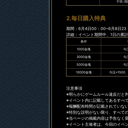
子供-清
2.毎日購入特典
期間：6月4日00：00~6月8日23
詳細：イベント期間中、1日の累
条件
1000金塊
勾
3000金塊
勾
5000金塊
勾
10000金塊
勾玉×1500
注意事項
※明らかにゲームルール違反だと
※イベント内に記載してあるすべ
※報酬配布時間が記載されていない
※特別な説明がない限り、すべて
※当ページの掲載内容は予告なく
※イベント主催者は、今回のイベ