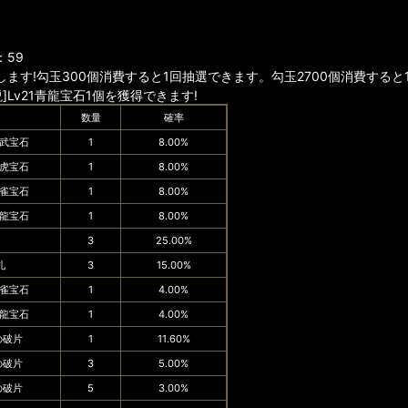
：59
ます!勾玉300個消費すると1回抽選できます。勾玉2700個消費すると1
]Lv21青龍宝石1個を獲得できます!
数量
確率
玄武宝石
1
8.00%
白虎宝石
1
8.00%
朱雀宝石
1
8.00%
青龍宝石
1
8.00%
3
25.00%
札
3
15.00%
朱雀宝石
1
4.00%
青龍宝石
1
4.00%
の破片
1
11.60%
の破片
3
5.00%
の破片
5
3.00%