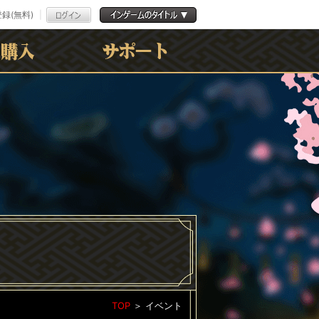
録(無料)
よくある質問
お問合わせ
利用規約
ﾌﾟﾗｲﾊﾞｼｰﾎﾟﾘｼｰ
TOP
＞
イベント