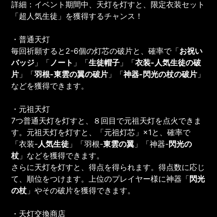
詳細：イベント期間中、天灯を灯すと、限定衣装セット
「超人気生徒」を獲得するチャンス！
・普通天灯
毎回祈願すると2-6個の灯芯の破片と、確率で「
お祝い
バッジ
」「
ノート
」「
生徒帽子
」「
衣装-
人気生徒
の破
片
」「
羽根-
東雲の翼
の破片
」「
神器-
閃光の杖
の破片
」
などを獲得できます。
・元祖天灯
7つ普通天灯を灯すと、８回目で元祖天灯を点火できま
す。元祖天灯を灯すと、「元祖灯芯」×1と、確率で
「衣装-
人気生徒
」「羽根-
東雲の翼
」「神器-
閃光の
杖
」などを獲得できます。
さらに天灯を灯すと、得点を得られます。得点数に応じ
て、順位をつけます。上位のプレイヤー様に神器「
閃光
の杖
」やその破片を獲得できます。
・天灯交換商店