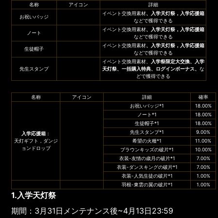
名称
アイコン
詳細
イベント交換用素材
、
入学天灯祭
，
入学応援箱
お祝いバッジ
などで獲得できる
イベント交換用素材
、
入学天灯祭
，
入学応援箱
ノート
などで獲得できる
イベント交換用素材
、
入学天灯祭
，
入学応援箱
生徒帽子
などで獲得できる
イベント交換用素材、
入学祭限定大交換、入学
先生スタンプ
天灯祭、一括購入特典、ログインボーナス、
な
どで獲得できる
名称
アイコン
詳細
確率
お祝いバッジ*1
18.00%
ノート*1
18.00%
生徒帽子*1
18.00%
先生スタンプ*1
9.00%
入学応援箱
：
天灯ギフト，ダンジ
希望の火種*1
11.00%
ョンドロップ
ブラウンキッズの破片*1
10.00%
衣装-友情の歳月の破片*1
7.00%
衣装-ダンスキングの破片*1
7.00%
衣装-人気生徒の破片*1
1.00%
羽根-東雲の翼の破片*1
1.00%
1.入学天灯祭
期間：3月31日メンテナンス後~4月13日23:59