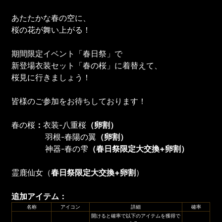
あたたかな春の空に、
桜の花が舞い上がる！
期間限定イベント「春日祭」で
新登場衣装セット「春の桜」に着替えて、
桜見に行きましょう！
皆様のご参加をお待ちしております！
春の桜
：
衣装-八重桜
（卵割）
羽根-春陽の翼
（卵割）
神器-春の雫
（
春日祭
限定大交換
+
卵割
）
霊鹿仙女（
春日祭限定大交換+卵割
）
追加アイテム
：
名称
アイコン
詳細
確率
開けると確率で以下のアイテムを獲得で