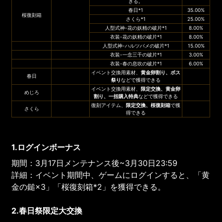
きる。
春日*1
35.00%
桜復刻箱
さくら*1
25.00%
人型式神-花の妖精の破片*1
8.00%
衣装-花の妖精の破片*1
8.00%
人型式神-ハルツバメの破片*1
15.00%
衣装-一念三千の破片*1
3.00%
衣装-春の息吹の破片*1
6.00%
イベント交換用素材、
黄金卵割り
、
ボス
春日
祭り
などで獲得できる
イベント交換用素材、
限定交換、
黄金卵
めじろ
割り
、一括購入特典
などで獲得できる
復刻アイテム、
限定交換、
桜復刻箱
で獲
さくら
得できる
1.ログインボーナス
期間：3月17日メンテナンス後~3月30日23:59
詳細：イベント期間中、ゲームにログインすると、「黄
金の鎚×3」「桜復刻箱*2」を獲得できる。
2.春日祭限定大交換