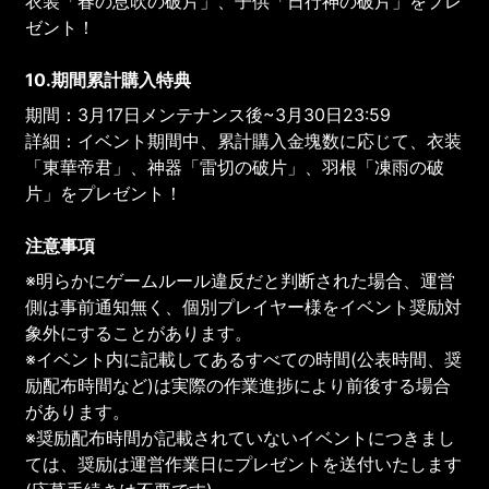
衣装「春の息吹の破片」、子供「日行神の破片」をプレ
ゼント！
10.期間累計購入特典
期間：3月17日メンテナンス後~3月30日23:59
詳細：イベント期間中、累計購入金塊数に応じて、衣装
「東華帝君」、神器「雷切の破片」、羽根「凍雨の破
片」をプレゼント！
注意事項
※明らかにゲームルール違反だと判断された場合、運営
側は事前通知無く、個別プレイヤー様をイベント奨励対
象外にすることがあります。
※イベント内に記載してあるすべての時間(公表時間、奨
励配布時間など)は実際の作業進捗により前後する場合
があります。
※奨励配布時間が記載されていないイベントにつきまし
ては、奨励は運営作業日にプレゼントを送付いたします