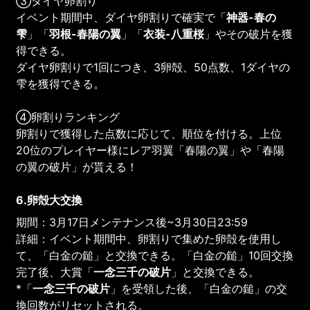
③ダイヤ卵割り
イベント期間中、ダイヤ卵割りで確実で「
神器-春の
雫
」「
羽根-春陽の翼
」「
衣装-八重桜
」やその破片を獲
得できる。
ダイヤ卵割りで1回につき、3卵殻、50点数、1ダイヤの
雫を獲得できる。
④卵割りランキング
卵割りで獲得した点数に応じて、順位を付ける。上位
20位のプレイヤー様にレア羽翼「春陽の翼」や「春陽
の翼の破片」が貰える！
6.卵殻大交換
期間：3月17日メンテナンス後~3月30日23:59
詳細：イベント期間中、卵割りで集めた卵殻を使用し
て、「白金の鎚」と交換できる。「白金の鎚」10回交換
完了後、大賞「
一念三千の
破片
」と交換できる。
*「
一念三千の
破片
」を受領した後、「白金の鎚」の交
換回数がリセットされる。