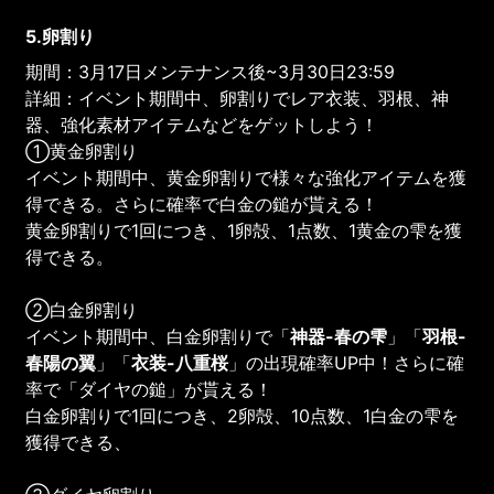
5.卵割り
期間：3月17日メンテナンス後~3月30日23:59
詳細：イベント期間中、卵割りでレア衣装、羽根、神
器、強化素材アイテムなどをゲットしよう！
①黄金卵割り
イベント期間中、黄金卵割りで様々な強化アイテムを獲
得できる。さらに確率で白金の鎚が貰える！
黄金卵割りで1回につき、1卵殻、1点数、1黄金の雫を獲
得できる。
②白金卵割り
イベント期間中、白金卵割りで「
神器-春の雫
」「
羽根-
春陽の翼
」「
衣装-八重桜
」の出現確率UP中！さらに確
率で「ダイヤの鎚」が貰える！
白金卵割りで1回につき、2卵殻、10点数、1白金の雫を
獲得できる、