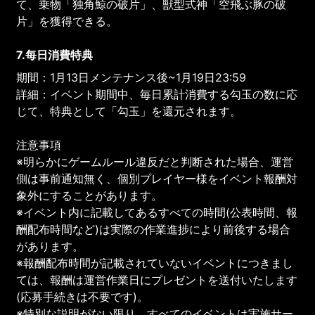
て、乗物「独角鯨の破片」、獣型式神「空飛ぶ豚の破
片」を獲得できる。
7.每日消費特典
期間：1月13日メンテナンス後~1月19日23:59
詳細：イベント期間中、毎日累計消費する勾玉の数に応
じて、特典として「勾玉」を還元されます。
注意事項
※明らかにゲームルール違反だと判断された場合、運営
側は事前通知無く、個別プレイヤー様をイベント報酬対
象外にすることがあります。
※イベント内に記載してあるすべての時間(公表時間、報
酬配布時間など)は実際の作業進捗により前後する場合
があります。
※報酬配布時間が記載されていないイベントにつきまし
ては、報酬は運営作業日にプレゼントを送付いたします
(応募手続きは不要です)。
※特別な説明がない限り、すべてのイベントは実施サー