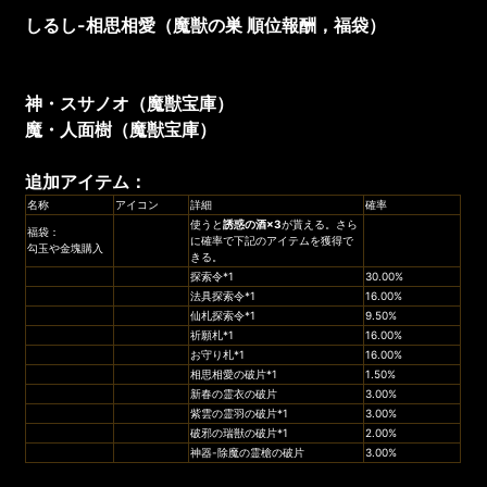
しるし-
相思相愛
（
魔獣の巣
順位報酬
，福袋
）
神・スサノオ（
魔獣宝庫
）
魔・人面樹（魔獣宝庫
）
追加アイテム：
名称
アイコン
詳細
確率
使うと
誘惑の酒×3
が貰える。さら
福袋：
に確率で下記のアイテムを獲得で
勾玉や金塊購入
きる。
探索令*1
30.00%
法具探索令*1
16.00%
仙札探索令*1
9.50%
祈願札*1
16.00%​​​​​​​
お守り札*1
16.00%
相思相愛の破片*1
1.50%
新春の霊衣の破片
3.00%
紫雲の霊羽の破片*1
3.00%
破邪の瑞獣の破片*1
2.00%
神器-除魔の霊槍の破片
3.00%