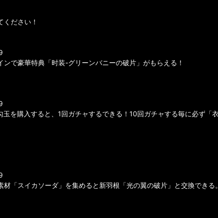
てください！
9
インで豪華特典「时装-グリーンバニーの破片」がもらえる！
9
勾玉を購入すると、1回ガチャするできる！10回ガチャする毎に必ず「
9
素材「スイカソーダ」を集めると新羽根「光の翼の破片」と交換できる