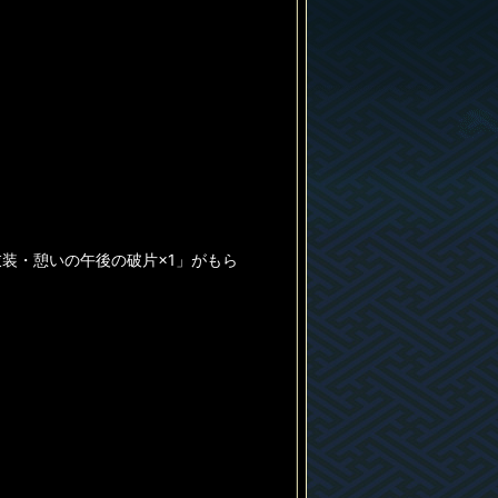
衣装・憩いの午後の破片×1」がもら
。