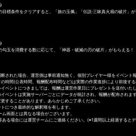
9
の目標条件をクリアすると、「旅の玉佩」「伝説·三昧真火扇の破片」が
9
の勾玉を消費する数に応じて、「神器・破滅の刃の破片」がもらえる！
判断された場合、運営側は事前通知無く、個別プレイヤー様をイベント
ての時間(公表時間、報酬配布時間など)は実際の作業進捗により前後す
イベントにつきましては、報酬は運営作業日にプレゼントを送付いたしま
のイベントは実施サーバーごとにデータが統計され、報酬が配布されま
変更することがあります。あらかじめご了承ください。
ントにつき最終的な解釈権を有します。
ゲーム画面とは異なる場合がございます。
等ある場合には運営チームにご連絡ください。(※1週間以上経過すると