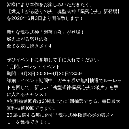
皆様により本作をお楽しみいただきたく、
【燃え上がる怒りの炎！魂型式神「隕落心炎」新登場】
を2020年6月3日より開催致します！
新たな魂型式神「隕落心炎」が登場！
燃え上がる怒りの炎、
全てを灰に焼き尽くす！
ぜひイベントに参加して手に入れてください！
1.月間ルーレットイベント
期間：6月3日00:00~6月30日23:59
詳細：イベント期間中、ガチャ券や無料抽選でルーレッ
トを回して、新しい「魂型式神·隕落心炎の破片」を手
に入れるチャンス！
※無料抽選回数は2時間ごとに1回抽選できる。毎日最大
無料抽選10回できます。
20回抽選する毎に必ず「魂型式神·隕落心炎の破片×
１」を獲得できます。