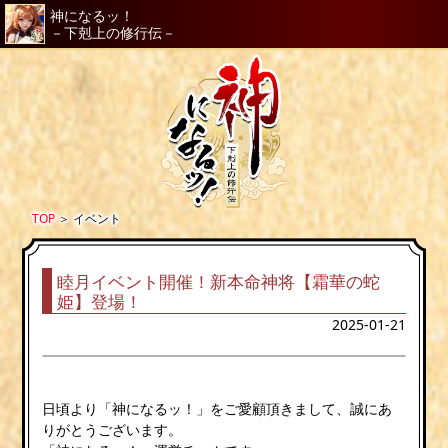
神になるッ！
－下剋上の修行伝－
TOP
＞
イベント
睦月イベント開催！新本命神将【霜華の蛇
姫】登場！
2025-01-21
日頃より「神になるッ！」をご愛顧頂きまして、誠にあ
りがとうございます。