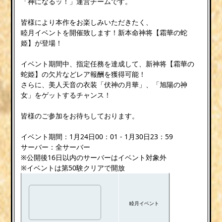
「神になるッ！」運営チームです。
皆様により本作をお楽しみいただきたく、
睦月イベントを開催致します！新本命神将【霜華の蛇
姫】が登場！
イベント期間中、指定任務を達成して、新神将【霜華の
蛇姫】の欠片などレア報酬を獲得可能！
さらに、美人天音の衣装「伏神の月華」、「旭陽の神
女」をゲットするチャンス！
皆様のご参加をお待ちしております。
イベント期間：1月24日00：01 - 1月30日23：59
サーバー：全サーバー
※公開後16日以内のサーバーはイベント対象外
※イベントは第50験クリアで開放
睦月イベント