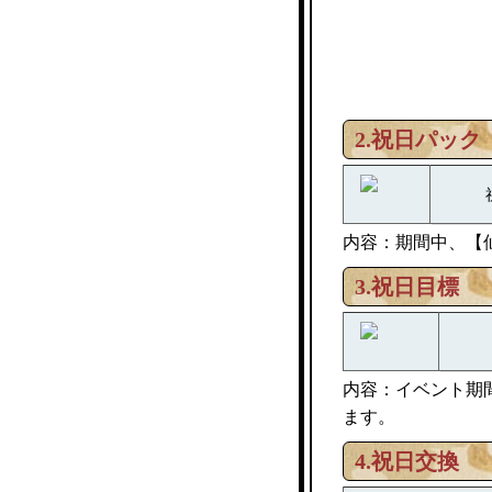
2.祝日パック
内容：期間中、【
3.祝日目標
内容：イベント期
ます。
4.祝日交換