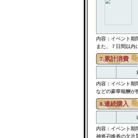
内容：イベント期
また、７日間以内
7.累計消費
内容：イベント期
などの豪華報酬が
8.連続購入
内容：イベント期間
神将召喚券の欠片