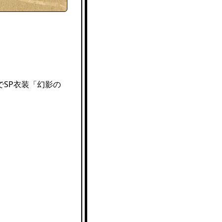
SP衣装「幻影の