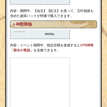
内容：期間中、【仙玉】【虹玉】を使って、玉叶福袋も
含めた超得パックが特価で購入できます。
4.神獣降臨
神獣降臨
内容：イベント期間中、指定目標を達成すると
UTR神将
「碧水の竜姫」
を交換できます。