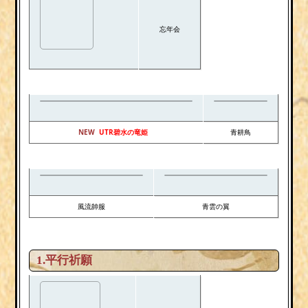
忘年会
NEW
UTR碧水の竜姫
青耕鳥
風流帥服
青雲の翼
1.平行祈願