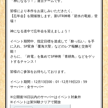
「神になるッ！」運営チームです。
皆様により本作をお楽しみいただきたく、
【忘年会】を開催致します。新UTR神将「碧水の竜姫」登
場！
神になる道中で忘年会を迎えましょう！
イベント期間中、指定目標を達成して「酔っ払い」を手
に入れ、SP変身「覆海大聖」などのレア報酬と交換可
能！
さらに、「終電」を集めてSP神将「青耕鳥」などをゲッ
トするチャンス！
皆様のご参加をお待ちしております。
イベント期間：12月13日00：01 -12月19日23：59
サーバー：全サーバー
※公開後16日以内のサーバーはイベント対象外
※イベントは第50験クリアで開放