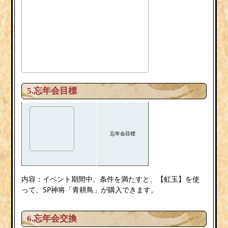
5.忘年会目標
忘年会目標
内容：イベント期間中、条件を満たすと、【虹玉】を使
って、SP神将「青耕鳥」が購入できます。
6.忘年会交換