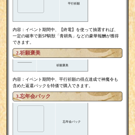
平行祈願
内容：イベント期間中、【終電】を使って抽選すれば、
一定の確率で新SP騎獣「青耕鳥」などの豪華報酬が獲得
できます。
2.祈願褒美
祈願褒美
内容：イベント期間中、平行祈願の得点達成で神魔令も
含めた返還パックを特価で購入できます。
3.忘年会パック
忘年会パック