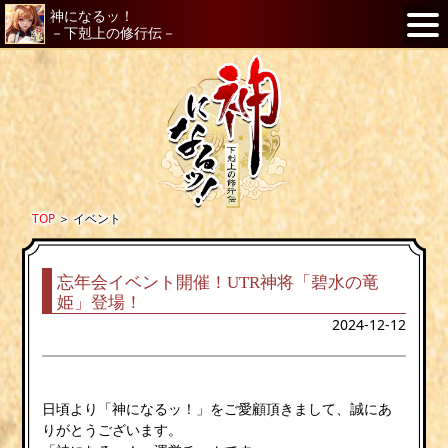
神になるッ！
－下剋上の修行伝－
TOP
＞
イベント
忘年会イベント開催！UTR神将「碧水の竜
姫」登場！
2024-12-12
日頃より「神になるッ！」をご愛顧頂きまして、誠にあ
りがとうございます。