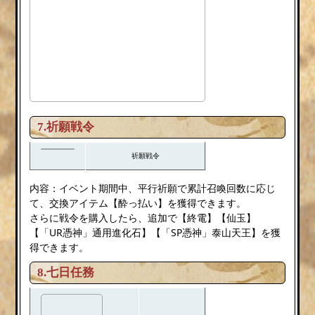
7.祈願戦令
祈願戦令
内容：イベント期間中、平行祈願で累計召喚回数に応じ
て、交換アイテム【酔っ払い】を獲得できます。
さらに戦令を購入したら、追加で【終電】【仙玉】
【「UR憑神」通用進化石】【「SP憑神」泰山天王】を獲
得できます。
8.七日任務