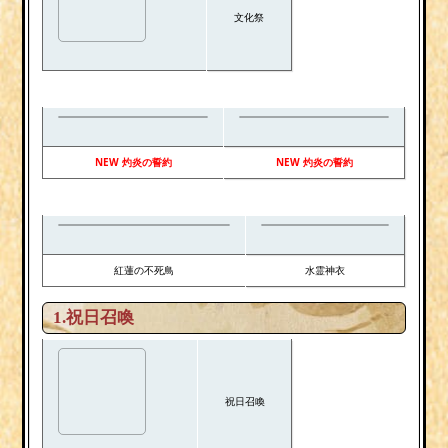
文化祭
NEW 灼炎の誓約
NEW 灼炎の誓約
紅蓮の不死鳥
水霊神衣
1.祝日召喚
祝日召喚