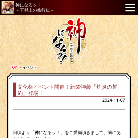
神になるッ！
－下剋上の修行伝－
TOP
＞
イベント
文化祭イベント開催！新SP神装「灼炎の誓
約」登場！
2024-11-07
日頃より「神になるッ！」をご愛顧頂きまして、誠にあ