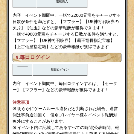
連続購入
内容：イベント期間中、一括で22000元宝をチャージする
日数が条件を満たすと、【マフラー】【UR神将召喚券の
欠片】【仙玉】などの豪華報酬が獲得できます！
一括で49000元宝をチャージする日数が条件を満たすと、
【マフラー】【UR神将召唤券】【霸王竜骨指定宝箱】
【上古仙皇指定箱】などの豪華報酬が獲得できます！
9.毎日ログイン
毎日ログイン
内容：イベント期間中、毎日ログインすれば、【セータ
ー】【マフラー】などの豪華報酬が獲得できます！
注意事項
※ 明らかにゲームルール違反だと判断された場合、運営
側は事前通知無く、個別プレイヤー様をイベント報酬対
象外にすることがあります。
※ イベント内に記載してあるすべての時間(公表時間、報
酬配布時間など)は実際の作業進捗により前後する場合が