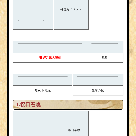
神無月イベント
NEW九鳳天鳴剣
貔貅
無双·氷龍丸
星落の杖
1.祝日召喚
祝日召喚