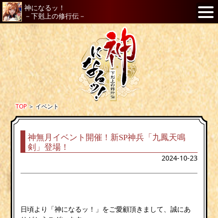
神になるッ！
－下剋上の修行伝－
TOP
＞
イベント
神無月イベント開催！新SP神兵「九鳳天鳴
剣」登場！
2024-10-23
日頃より「神になるッ！」をご愛顧頂きまして、誠にあ