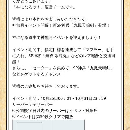
りがとうございます。
「神になるッ！」運営チームです。
皆様により本作をお楽しみいただきたく、
神無月イベント開催！新SP神兵「九鳳天鳴剣」登場！
神になる道中で神無月イベントを迎えましょう！
イベント期間中、指定目標を達成して「マフラー」を手
に入れ、SP神将「無双·氷龍丸」などのレア報酬と交換可
能！
さらに、「セーター」を集めて、SP神兵「九鳳天鳴剣」
などをゲットするチャンス！
皆様のご参加をお待ちしております。
イベント期間：10月25日00：01 - 10月31日23：59
サーバー：全サーバー
※公開後16日以内のサーバーはイベント対象外
※イベントは第50験クリアで開放