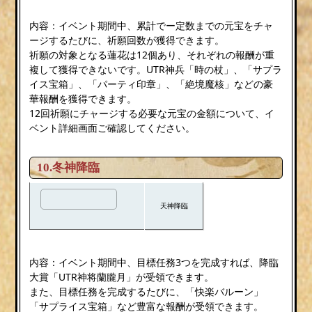
内容：イベント期間中、累計でー定数までの元宝をチャ
ージするたびに、祈願回数が獲得できます。
祈願の対象となる蓮花は12個あり、それぞれの報酬が重
複して獲得できないです。UTR神兵「時の杖」、「サプラ
イス宝箱」、「パーティ印章」、「絶境魔核」などの豪
華報酬を獲得できます。
12回祈願にチャージする必要な元宝の金額について、イ
ベント詳細画面ご確認してください。
10.冬神降臨
天神降臨
内容：イベント期間中、目標任務3つを完成すれば、降臨
大賞「UTR神将蘭朧月」が受領できます。
また、目標任務を完成するたびに、「快楽バルーン」
「サプライス宝箱」など豊富な報酬が受領できます。