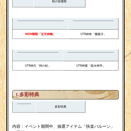
秋の収穫祭
NEW騎獣「玄天神鶴」
UTR神将「蘭朧月」
UTR神兵「時の杖」
UTR神翼「鏡水神羽」
1.多彩特典
多彩特典
内容：イベント期間中、抽選アイテム「快楽バルーン」