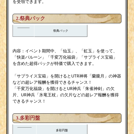
を受領できます。
2.祭典パック
祭典パック
内容：イベント期間中、「仙玉」、「虹玉」を使って、
「快楽バルーン」「千変万化福袋」「サプライス宝箱」
を含めた超得パックが特価で購入できます。
「サプライス宝箱」を開けるとUTR神将「蘭朧月」の神器
などの超レア報酬を獲得できるチャンス！
「千変万化福袋」を開けるとUR神兵「朱雀神剣」の欠
片、UR神兵「氷竜王杖」の欠片などの超レア報酬を獲得
できるチャンス！
3.多彩円盤
多彩円盤