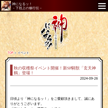
神になるッ！
－下剋上の修行伝－
TOP
＞
イベント
秋の収穫祭イベント開催！新SP騎獣「玄天神
鶴」登場！
2024-09-26
日頃より「神になるッ！」をご愛顧頂きまして、誠にあ
りがとうございます。