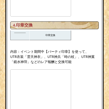
4.印章交換
印章交換
内容：イベント期間中【パーティ印章】を使って、
UTR衣装「雲天神衣」、UTR神兵「時の杖」、UTR神翼
「鏡水神羽」などのレア報酬と交換可能