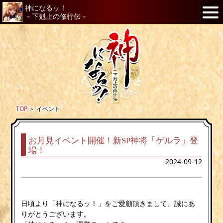
神になるッ！
－下剋上の修行伝－
TOP
＞
イベント
お月見イベント開催！新SP神将「ゲルラ」登
場！
2024-09-12
日頃より「神になるッ！」をご愛顧頂きまして、誠にあ
りがとうございます。