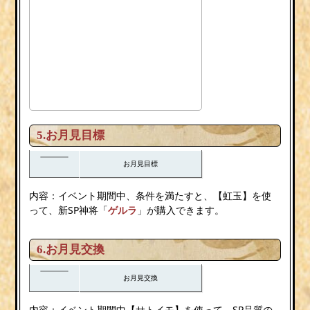
5.お月見目標
お月見目標
内容：イベント期間中、条件を満たすと、【虹玉】を使
って、新SP神将「
ゲルラ
」が購入できます。
6.お月見交換
お月見交換
内容：イベント期間中【サトイモ】を使って、SP品質の