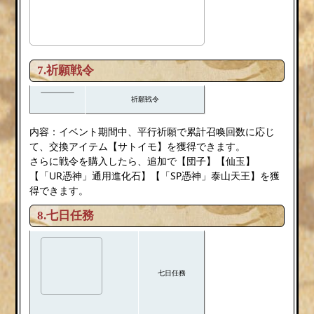
7.祈願戦令
祈願戦令
内容：イベント期間中、平行祈願で累計召喚回数に応じ
て、交換アイテム【サトイモ】を獲得できます。
さらに戦令を購入したら、追加で【団子】【仙玉】
【「UR憑神」通用進化石】【「SP憑神」泰山天王】を獲
得できます。
8.七日任務
七日任務