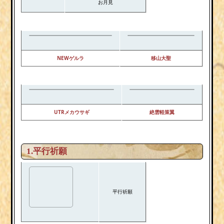
お月見
NEWゲルラ
移山大聖
UTRメカウサギ
絶雲軽策翼
1.平行祈願
平行祈願