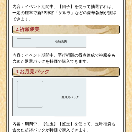
内容：イベント期間中、【団子】を使って抽選すれば、
一定の確率で新SP神将「ゲルラ」などの豪華報酬が獲得
できます。
2.祈願褒美
祈願褒美
内容：イベント期間中、平行祈願の得点達成で神魔令も
含めた返還パックを特価で購入できます。
3.お月見パック
お月見パック
内容：期間中、【仙玉】【虹玉】を使って、玉叶福袋も
含めた超得パックが特価で購入できます。