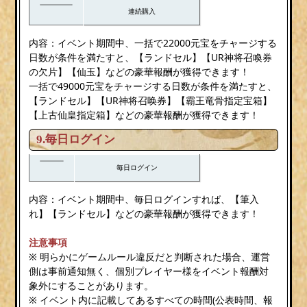
連続購入
内容：イベント期間中、一括で22000元宝をチャージする
日数が条件を満たすと、【ランドセル】【UR神将召喚券
の欠片】【仙玉】などの豪華報酬が獲得できます！
一括で49000元宝をチャージする日数が条件を満たすと、
【ランドセル】【UR神将召唤券】【霸王竜骨指定宝箱】
【上古仙皇指定箱】などの豪華報酬が獲得できます！
9.毎日ログイン
毎日ログイン
内容：イベント期間中、毎日ログインすれば、【筆入
れ】【ランドセル】などの豪華報酬が獲得できます！
注意事項
※ 明らかにゲームルール違反だと判断された場合、運営
側は事前通知無く、個別プレイヤー様をイベント報酬対
象外にすることがあります。
※ イベント内に記載してあるすべての時間(公表時間、報