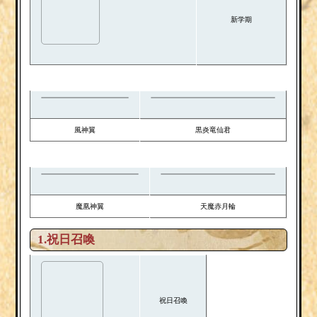
新学期
風神翼
黒炎竜仙君
魔凰神翼
天魔赤月輪
1.祝日召喚
祝日召喚