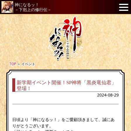
神になるッ！
－下剋上の修行伝－
TOP
＞
イベント
新学期イベント開催！SP神将「黒炎竜仙君」
登場！
2024-08-29
日頃より「神になるッ！」をご愛顧頂きまして、誠にあ
りがとうございます。