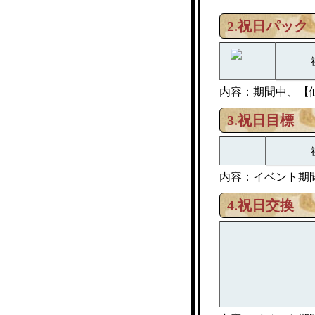
2.祝日パック
内容：期間中、【
3.祝日目標
内容：イベント期
4.祝日交換