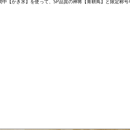
間中【かき氷】を使って、SP品質の神将【青耕鳥】と限定称号