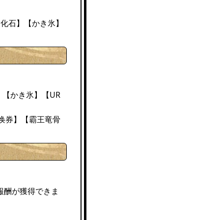
進化石】【かき氷】
、【かき氷】【UR
召唤券】【霸王竜骨
報酬が獲得できま