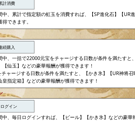
累計消費
間中、累計で指定額の虹玉を消費すれば、【SP進化石】【UR
獲得できます。
連続購入
中、一括で22000元宝をチャージする日数が条件を満たすと
】【仙玉】などの豪華報酬が獲得できます！
宝をチャージする日数が条件を満たすと、【かき氷】【UR神将
仙皇指定箱】などの豪華報酬が獲得できます！
ン
日ログイン
間中、毎日ログインすれば、【ビール】【かき氷】などの豪華