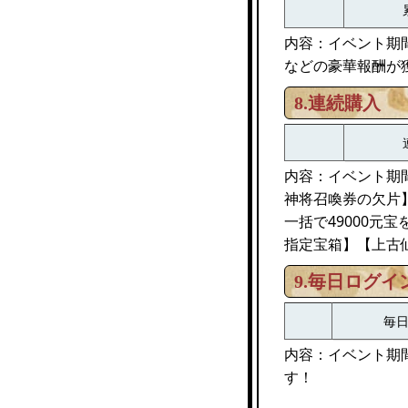
内容：イベント期
などの豪華報酬が
8.連続購入
内容：イベント期間
神将召喚券の欠片
一括で49000元
指定宝箱】【上古
9.毎日ログイ
毎
内容：イベント期
す！