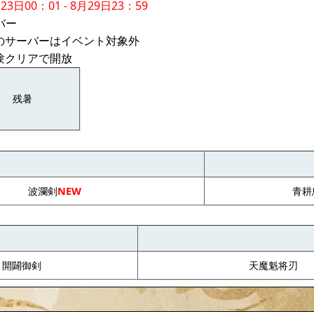
23日00：01 - 8月29日23：59
バー
内のサーバーはイベント対象外
験クリアで開放
残暑
波瀾剣
NEW
青耕
開闢御剣
天魔魁将刃