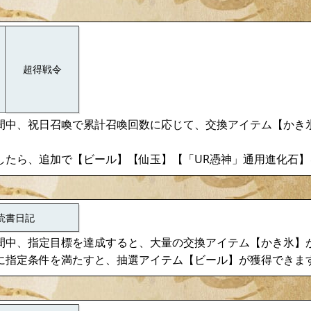
超得戦令
間中、祝日召喚で累計召喚回数に応じて、交換アイテム【かき
したら、追加で【ビール】【仙玉】【「UR憑神」通用進化石】
読書日記
間中、指定目標を達成すると、大量の交換アイテム【かき氷】
に指定条件を満たすと、抽選アイテム【ビール】が獲得できま