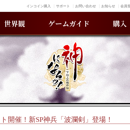
インコイン購入
サポート
お問い合わせ
お知らせ
会員登
世界観
ゲームガイド
購入
ト開催！新SP神兵「波瀾剣」登場！