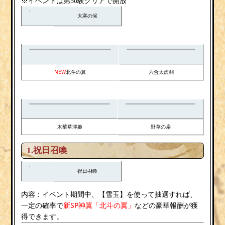
※イベントは第50験クリアで開放
大寒の候
NEW
北斗の翼
六合太虚剣
木華草津姫
野草の扇
1.
祝日召喚
祝日召喚
内容：
雪玉
イベント期間中、【
】を使って抽選すれば、
新SP神翼「北斗の翼」
一定の確率で
などの豪華報酬が獲
得できます。