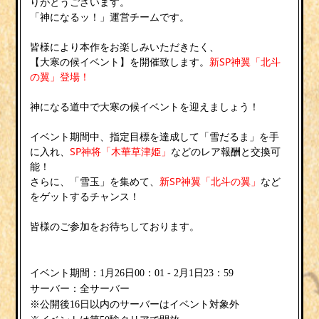
りがとうございます。
「神になるッ！」運営チームです。
皆様により本作をお楽しみいただきたく、
【大寒の候イベント】を開催致します。
新SP神翼「北斗
の翼」登場！
神になる道中で大寒の候イベントを迎えましょう！
イベント期間中、指定目標を達成して「雪だるま」を手
に入れ、
SP神将「木華草津姫」
などのレア報酬と交換可
能！
さらに、「雪玉」を集めて、
新SP神翼「北斗の翼」
など
をゲットするチャンス！
皆様のご参加をお待ちしております。
イベント期間：1月26日00：01 - 2月1日23：59
サーバー：全サーバー
※公開後16日以内のサーバーはイベント対象外