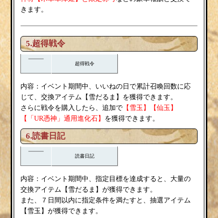
きます。
5.超得戦令
超得戦令
内容：
いいねの日
イベント期間中、
で累計召喚回数に応
雪だるま
じて、交換アイテム【
】を獲得できます。
雪玉
さらに戦令を購入したら、追加で
【
】【仙玉】
【「UR憑神」通用進化石】
を獲得できます。
6.読書日記
読書日記
内容：
イベント期間中、指定目標を達成すると、大量の
雪だるま
交換アイテム【
】が獲得できます。
また、７日間以内に指定条件を満たすと、抽選アイテム
雪玉
【
】が獲得できます。