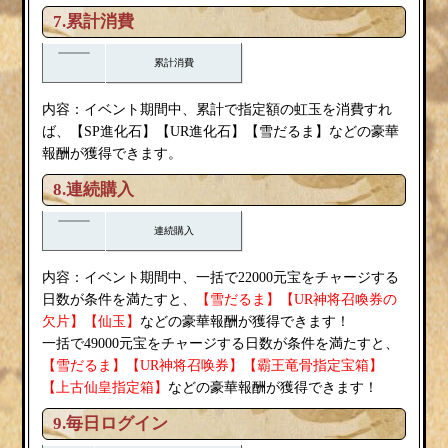
7.累計消費
累計消費
内容：
イベント期間中、累計で指定額の虹玉を消費すれ
雪だるま
ば、【SP進化石】【UR進化石】【
】などの豪華
報酬が獲得できます。
8.連続購入
連続購入
内容：
イベント期間中、一括で22000元宝をチャージする
雪だるま
日数が条件を満たすと、
【
】【UR神将召喚券の
欠片】【仙玉】
などの豪華報酬が獲得できます！
一括で49000元宝をチャージする日数が条件を満たすと、
雪だるま
【
】【UR神将召唤券】【霸王竜骨指定宝箱】
【上古仙皇指定箱】
などの豪華報酬が獲得できます！
9.毎日ログイン