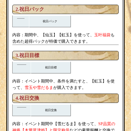
2.祝日パック
祝日パック
内容：
期間中、【仙玉】【虹玉】を使って、
玉叶福袋
も
含めた超得パックが特価で購入できます。
3.祝日目標
祝日目標
内容：
イベント期間中、条件を満たすと、【虹玉】を使
雪玉
雪だるま
って、
や
が購入できます。
4.祝日
交換
祝日
交換
内容：
雪だるま
イベント期間中【
】を使って、
SP品質の
木華草津姫
神将【
】と限定称号
などの豪華報酬と交換で