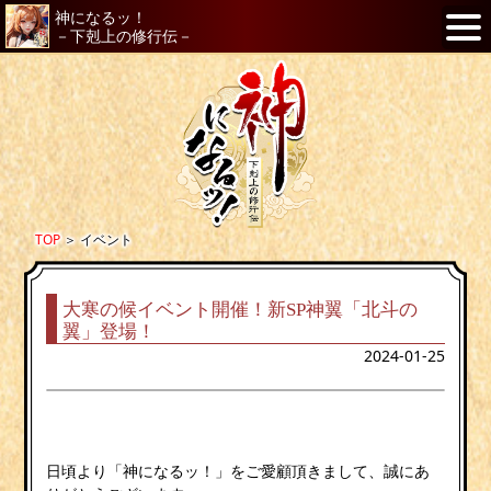
神になるッ！
－下剋上の修行伝－
TOP
＞
イベント
大寒の候イベント開催！新SP神翼「北斗の
翼」登場！
2024-01-25
日頃より「神になるッ！」をご愛顧頂きまして、誠にあ