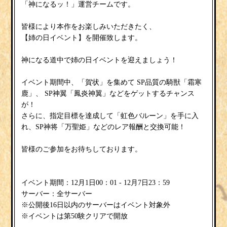
「神になるッ！」運営チームです。
皆様により本作をお楽しみいただきたく、
【姉の日イベント】
を開催致します。
姉の日イベント
神になる道中で
を迎えましょう！
霜寒
イベント期間中、「賀状
」を集めて
SP品質の騎獣「
鹿
鳳炎神翼
」、
SP神翼「
」などをゲットするチャンス
が！
虹色バルーン
さらに、指定目標を達成して「
」を手に入
万聖姫
れ、SP神将「
」などのレア報酬と交換可能！
皆様のご参加をお待ちしております。
イベント期間：12月1日00：01 - 12月7日23：59
サーバー：全サーバー
※公開後16日以内のサーバーはイベント対象外
※イベントは第50験クリアで開放