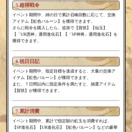
5.超得戦令
イベント期間中、姉の日で累計召喚回数に応じて、交換
虹色バルーン
アイテム【
】を獲得できます。
賀状
さらに戦令を購入したら、追加で【
】【仙玉】
【「UR憑神」通用進化石】【「SP神将」通用進化石】を
獲得できます。
6.祝日日記
イベント期間中、指定目標を達成すると、大量の交換ア
虹色バルーン
イテム【
】が獲得できます。
また、７日間以内に指定条件を満たすと、抽選アイテム
賀状
【
】が獲得できます。
7.累計消費
イベント期間中、累計で指定額の虹玉を消費すれば、
虹色バルーン
【SP進化石】【UR進化石】【
】などの豪華