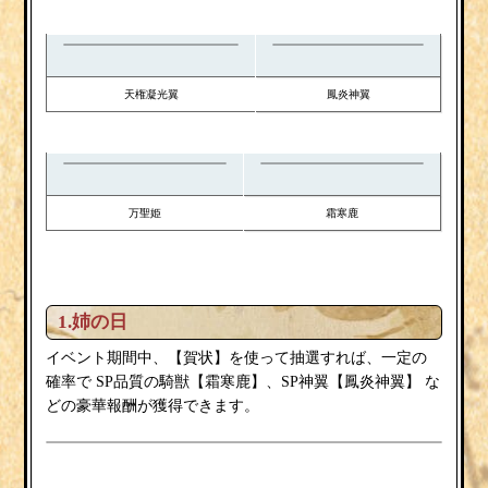
天権凝光翼
鳳炎神翼
万聖姫
霜寒鹿
1.姉の日
賀状
イベント期間中、【
】を使って抽選すれば、一定の
霜寒鹿
鳳炎神翼
確率で
SP品質の騎獣【
】、SP神翼【
】
な
どの豪華報酬が獲得できます。