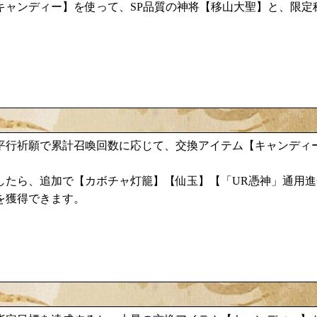
キャンディー
移山大聖
】を使って、SP品質の神将【
】と、限定
。
平行祈願で累計召喚回数に応じて、交換アイテム【キャンディ
カボチャ灯籠
したら、追加で【
】【仙玉】【「UR憑神」通用進
を獲得できます。