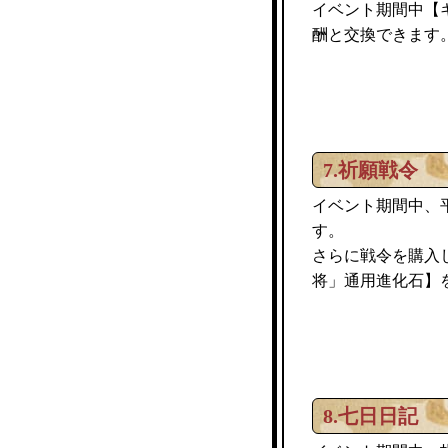
イベント期間中【
酬と交換できます
7.祈願戦令
イベント期間中、
す。
さらに戦令を購入
将」通用進化石】
8.七日日記