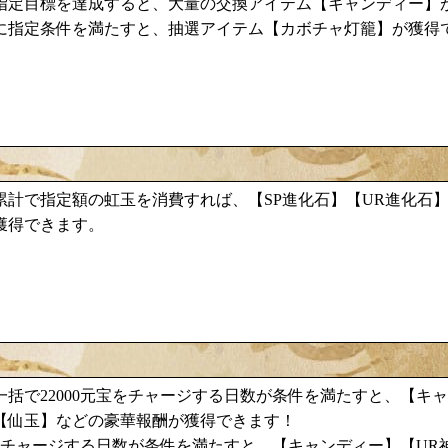
キャンディー
指定目標を達成すると、大量の交換アイテム【
】
カボチャ灯籠
に指定条件を満たすと、抽選アイテム【
】が獲得
累計で指定額の虹玉を消費すれば、【SP進化石】【UR進化石
獲得できます。
キャ
括で22000元宝をチャージする日数が条件を満たすと、【
【仙玉】などの豪華報酬が獲得できます！
キャンディー
宝をチャージする日数が条件を満たすと、【
】【UR