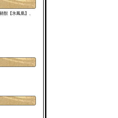
氷鳳凰
の騎獣【
】、