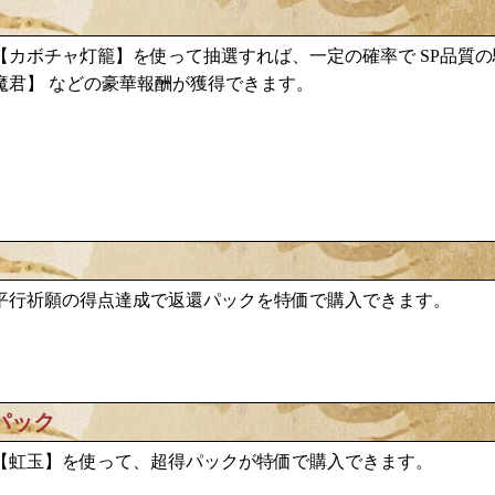
カボチャ灯籠
【
】を使って抽選すれば、一定の確率で
SP品質
魔君
】
などの豪華報酬が獲得できます。
平行祈願の得点達成で返還パックを特価で購入できます。
パック
【虹玉】を使って、超得パックが特価で購入できます。