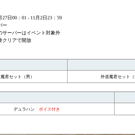
日00：01 - 11月2日23：59
バー
内のサーバーはイベント対象外
験クリアで開放
道魔君セット
外道魔君セット
（男）
（
デュラハン
ボイス付き