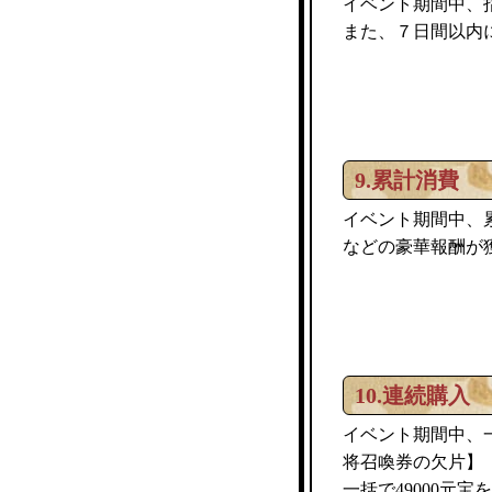
イベント期間中、
また、７日間以内
9.累計消費
イベント期間中、
などの豪華報酬が
10.連続購入
イベント期間中、一
将召喚券の欠片】
一括で49000元