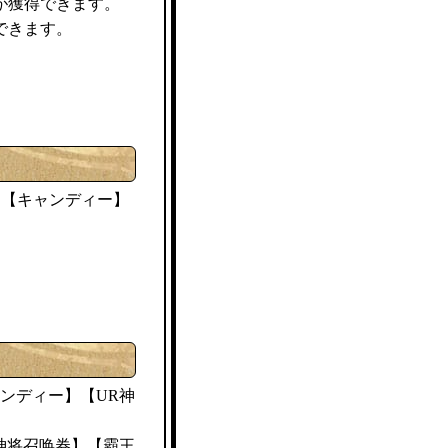
が獲得できます。
できます。
キャンディー
】【
】
ンディー
】【UR神
神将召唤券】【霸王