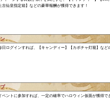
上古仙皇指定箱】などの豪華報酬が獲得できます！
イン
キャンディー
カボチャ灯籠
毎日ログインすれば、【
】【
】など
ップ
ハロウィン仮面が獲得で
イベントに参加すれば、一定の確率で