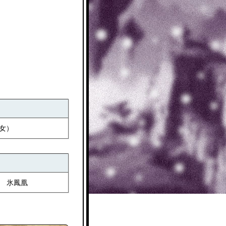
女）
氷鳳凰