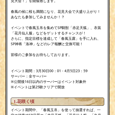
見大会！」を開催致します。
春風の候に桜も満開になり、花見大会で大盛り上がり！
あなたも参加してみませんか！？
イベントで春風玉帛を集めてSP騎獣「赤足天狐」、衣装
「花月仙人服」などをゲットするチャンスが！
さらに、指定目標を達成して「春風玉露」を手に入れ、
SP神将「洛神」などのレア報酬と交換可能！
皆様のご参加をお待ちしております。
イベント期間：3月30日00：01 - 4月5日23：59
サーバー：全サーバー
※公開後16日以内のサーバーはイベント対象外
※イベントは第25験クリアで開放
1.花咲く頃
イベント期間中、「春風玉帛」を使って抽選すれば、一