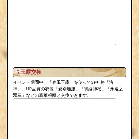
5.玉露交換
イベント期間中、「春風玉露」を使ってSP神将「洛
神」、UR品質の衣装「愛別離服」「御縁神杖」「永遠之
双翼」などの豪華報酬と交換できます。