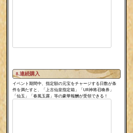
8.連続購入
イベント期間中、指定額の元宝をチャージする日数が条
件を満たすと、「上古仙皇指定箱」「UR神将召喚券」
「仙玉」「春風玉露」等の豪華報酬が受領できる！