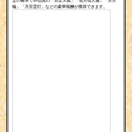
定の確率でSP品質の「赤足天狐」「花月仙人服」「氷月
輪」「月宮霊灯」などの豪華報酬が獲得できます。