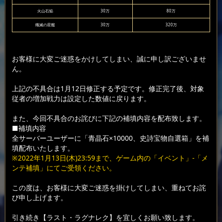
火山石焔
30万
80万
殲滅の星艦
30万
320万
お客様に大変ご迷惑をかけしてしまい、誠に申し訳ございませ
ん。
上記の不具合は1月12日修正する予定です。修正完了後、対象
従者の増加戦力は設定した数値に戻ります。
また、今回不具合のお詫びに下記の補填内容を配布致します。
■補填内容
全サーバーユーザーに「青晶石×10000、史詩宝物自選箱」を補
填配布いたします。
※2022年1月13日(木)23:59まで、ゲーム内の「イベント」-「メ
ンテ補填」にてご受領ください。
この度は、お客様に大変ご迷惑を掛けしてしまい、重ねてお詫
び申し上げます。
引き続き【ラスト・ラグナレク】を宜しくお願い致します。