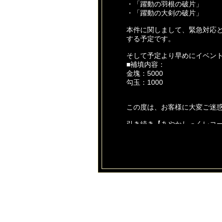
・「躍動の羽根の破片」
・「躍動の大剣の破片」
本件に関しまして、緊急対応と
する予定です。
そして予定より早めにイベン
■補填内容：
金塊：5000
勾玉：1000
この度は、お客様に大変ご迷
引き続き【あやかしっくレコ