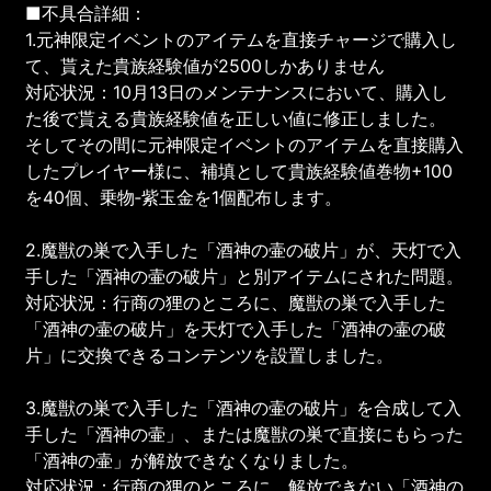
■不具合詳細：
1.元神限定イベントのアイテムを直接チャージで購入し
て、貰えた貴族経験値が2500しかありません
対応状況：10月13日のメンテナンスにおいて、購入し
た後で貰える貴族経験値を正しい値に修正しました。
そしてその間に元神限定イベントのアイテムを直接購入
したプレイヤー様に、補填として貴族経験値巻物+100
を40個、乗物‐紫玉金を1個配布します。
2.魔獣の巣で入手した「酒神の壷の破片」が、天灯で入
手した「酒神の壷の破片」と別アイテムにされた問題。
対応状況：行商の狸のところに、魔獣の巣で入手した
「酒神の壷の破片」を天灯で入手した「酒神の壷の破
片」に交換できるコンテンツを設置しました。
3.魔獣の巣で入手した「酒神の壷の破片」を合成して入
手した「酒神の壷」、または魔獣の巣で直接にもらった
「酒神の壷」が解放できなくなりました。
対応状況：行商の狸のところに、解放できない「酒神の