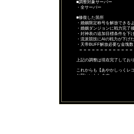
■調整対象サーバー
・全サーバー
■修復した箇所
・婚姻限定称号を解放できる
・婚姻ダンジョンに戦力完了
・封神表の追加目標条件を下
・流派競技にAIの戦力が下げ
・天帝BUFF解放必要な金塊
＝＝＝＝＝＝＝＝＝＝＝＝＝
上記の調整は現在完了してお
これからも【あやかしっくレ
お願いいたします。