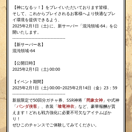
【神になるッ！】をプレイいただいております皆様、
そして、これからプレイされるお客様へより快適なプレ
イ環境を提供できるよう、
2025年2月1日（土) に、新サーバー「混沌領域-64」を公
開いたします。
------------------------------------
【新サーバー名】
混沌領域-64
【公開日時】
2025年2月1日（土) 00:00
【イベント期間】
2025年2月1日（土) 00:00~2025年2月14日（金）23：59
------------------------------------
新規限定で50回分ガチャ券、SSR神将「
罔象女神
」や式神
「
パンダ侠客
」、衣装「
喰竜神衣
」など、豪華報酬が貰
えます！どれも戦力強化に必要不可欠なアイテムばか
り！
ぜひこのチャンスでご体験してみてください。