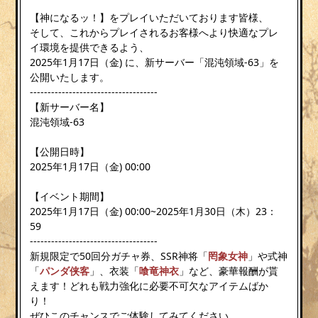
【神になるッ！】をプレイいただいております皆様、
そして、これからプレイされるお客様へより快適なプレ
イ環境を提供できるよう、
2025年1月17日（金) に、新サーバー「混沌領域-63」を
公開いたします。
------------------------------------
【新サーバー名】
混沌領域-63
【公開日時】
2025年1月17日（金) 00:00
【イベント期間】
2025年1月17日（金) 00:00~2025年1月30日（木）23：
59
------------------------------------
新規限定で50回分ガチャ券、SSR神将「
罔象女神
」や式神
「
パンダ侠客
」、衣装「
喰竜神衣
」など、豪華報酬が貰
えます！どれも戦力強化に必要不可欠なアイテムばか
り！
ぜひこのチャンスでご体験してみてください。