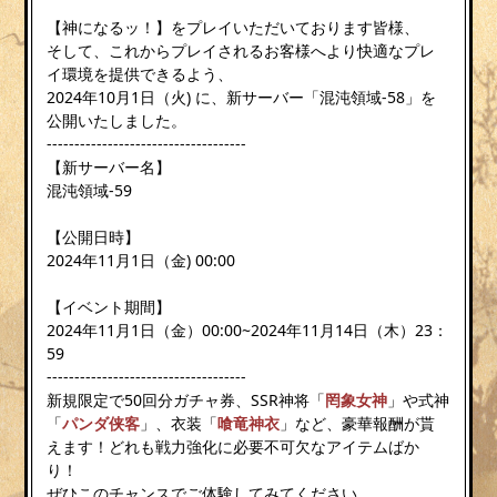
【神になるッ！】をプレイいただいております皆様、
そして、これからプレイされるお客様へより快適なプレ
イ環境を提供できるよう、
2024年10月1日（火) に、新サーバー「混沌領域-58」を
公開いたしました。
------------------------------------
【新サーバー名】
混沌領域-59
【公開日時】
2024年11月1日（金) 00:00
【イベント期間】
2024年11月1日（金）00:00~2024年11月14日（木）23：
59
------------------------------------
新規限定で50回分ガチャ券、SSR神将「
罔象女神
」や式神
「
パンダ侠客
」、衣装「
喰竜神衣
」など、豪華報酬が貰
えます！どれも戦力強化に必要不可欠なアイテムばか
り！
ぜひこのチャンスでご体験してみてください。