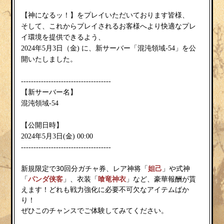
【神になるッ！】をプレイいただいております皆様、
そして、これからプレイされるお客様へより快適なプレ
イ環境を提供できるよう、
金
2024年5月3日（
) に、新サーバー「混沌領域-54」を公
開いたしました。
------------------------------------
【新サーバー名】
混沌領域-54
【公開日時】
金
2024年5月3日(
) 00:00
------------------------------------
新規限定で30回分ガチャ券、レア神将「
妲己
」や式神
「
パンダ侠客
」、衣装「
喰竜神衣
」など、豪華報酬が貰
えます！どれも戦力強化に必要不可欠なアイテムばか
り！
ぜひこのチャンスでご体験してみてください。