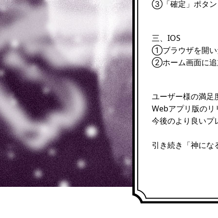
③「確定」ポタン
三、IOS
①ブラウザを開い
②ホーム画面に追
ユーザー様の満足
Webアプリ版の
今後のより良いプ
引き続き「神にな