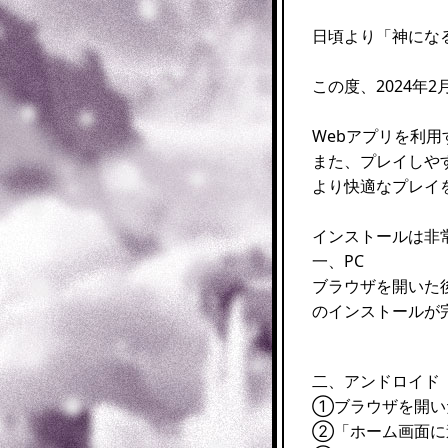
日頃より「神にな
この度、2024年
Webアプリを利
また、プレイしや
より快適なプレイ
インストールは非
一、PC
ブラウザを開いた
のインストールが
二、アンドロイド
①ブラウザを開い
②「ホーム画面に