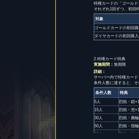
特権カードの「ゴールド
それぞれ1回ずつ、初回
対象
ゴールドカードの初回購
ダイヤカードの初回購入
2.特権カード特典
実施期間：
無期限
詳細：
サーバー内で特権カード
条件人数に達すると、そ
条件人数
特典
5人
烈焰・鎧×
15人
烈焰・兜×
30人
烈焰・腕輪
50人
烈焰・指輪
80人
烈焰・剣×