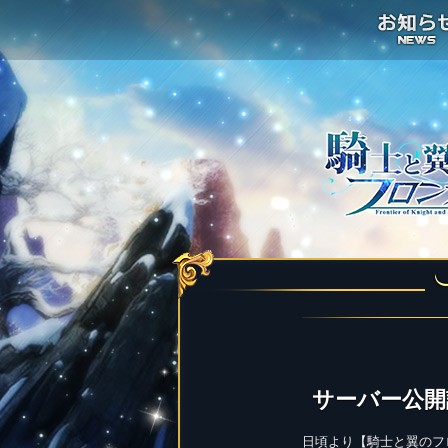
サーバー公開
日頃より【騎士と翼のフ