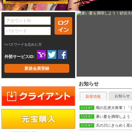
ログイン
>パスワードを忘れた方
外部サービスID:
新規会員登録
お知らせ
お知らせ
新着情報
蜀の五虎大将軍！「
暑い夏を満喫しよう
天の川にきらめく星