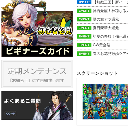
【無敵三国】新バー
神石覚醒！神秘なる
夏の激アツ還元
夏日豪華大還元
初夏の祭典！強化還
GW黄金祭
春のお花見散歩ツア
スクリーンショット