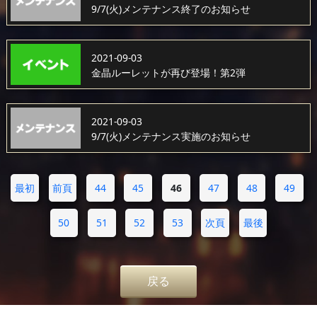
9/7(火)メンテナンス終了のお知らせ
2021-09-03
金晶ルーレットが再び登場！第2弾
2021-09-03
9/7(火)メンテナンス実施のお知らせ
最初
前頁
44
45
46
47
48
49
50
51
52
53
次頁
最後
戻る