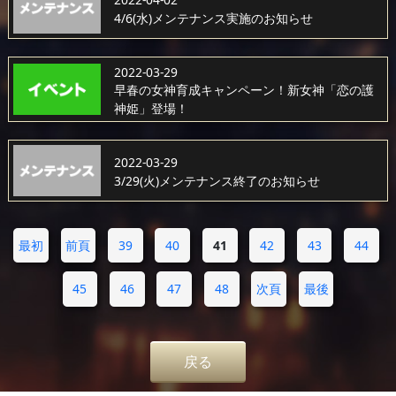
4/6(水)メンテナンス実施のお知らせ
2022-03-29
早春の女神育成キャンペーン！新女神「恋の護
神姫」登場！
2022-03-29
3/29(火)メンテナンス終了のお知らせ
最初
前頁
39
40
41
42
43
44
45
46
47
48
次頁
最後
戻る