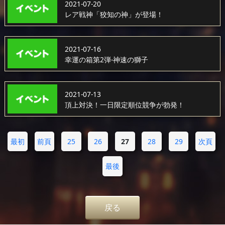
2021-07-20
レア戦神「狡知の神」が登場！
2021-07-16
幸運の箱第2弾-神速の獅子
2021-07-13
頂上対決！一日限定順位競争が勃発！
最初
前頁
25
26
27
28
29
次頁
最後
戻る