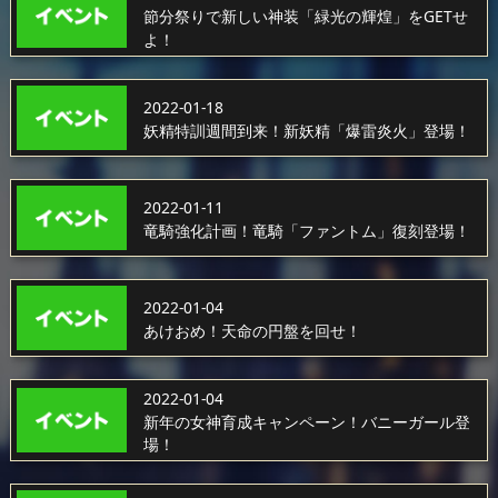
節分祭りで新しい神装「緑光の輝煌」をGETせ
よ！
2022-01-18
妖精特訓週間到来！新妖精「爆雷炎火」登場！
2022-01-11
竜騎強化計画！竜騎「ファントム」復刻登場！
2022-01-04
あけおめ！天命の円盤を回せ！
2022-01-04
新年の女神育成キャンペーン！バニーガール登
場！