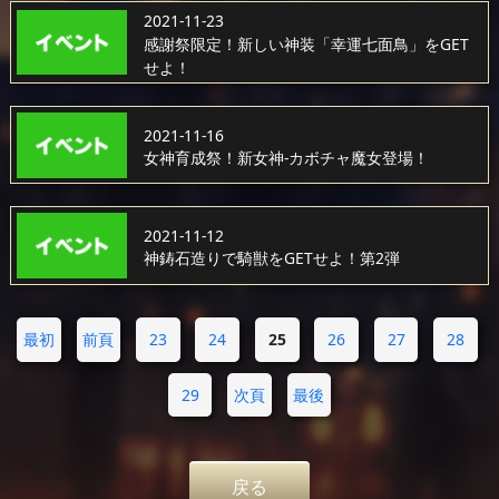
2021-11-23
感謝祭限定！新しい神装「幸運七面鳥」をGET
せよ！
2021-11-16
女神育成祭！新女神-カボチャ魔女登場！
2021-11-12
神鋳石造りで騎獣をGETせよ！第2弾
最初
前頁
23
24
25
26
27
28
29
次頁
最後
戻る