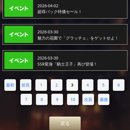
2026-04-02
超得パック特価セール！
2026-03-30
魅力の花園で「グラッチェ」をゲットせよ！
2026-03-30
SSR変身「騎士王子」再び登場！
最初
前頁
1
2
3
4
5
6
7
8
9
10
次頁
最後
戻る