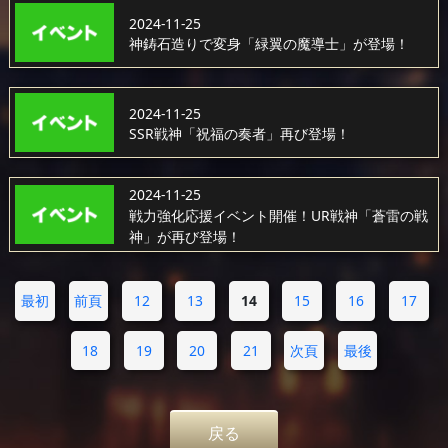
2024-11-25
神鋳石造りで変身「緑翼の魔導士」が登場！
2024-11-25
SSR戦神「祝福の奏者」再び登場！
2024-11-25
戦力強化応援イベント開催！UR戦神「蒼雷の戦
神」が再び登場！
最初
前頁
12
13
14
15
16
17
18
19
20
21
次頁
最後
戻る